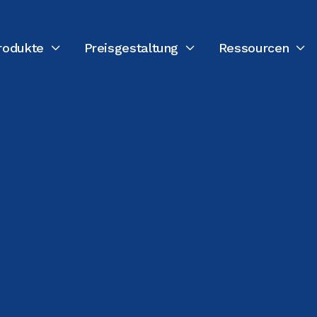
rodukte
Preisgestaltung
Ressourcen



ZULETZT AKTUALISIERT:
24. JULI 2026