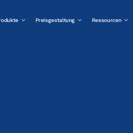
rodukte
Preisgestaltung
Ressourcen



ZULETZT AKTUALISIERT:
4. MÄRZ 2026
Nannette Vilushis
Direktorin für Marketing