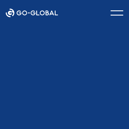
Zurück zum Blog
ZULETZT AKTUALISIERT:
4. MÄRZ 2026
GO-Global Mannschaft