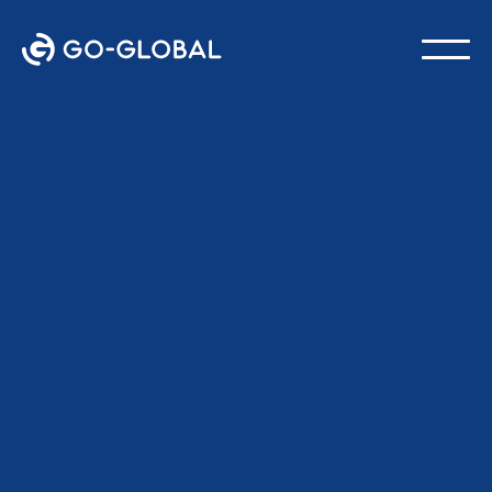
Voltar ao blog
ÚLTIMA ATUALIZAÇÃO:
23 DE MARÇO DE 2026
Equipe GO-Global