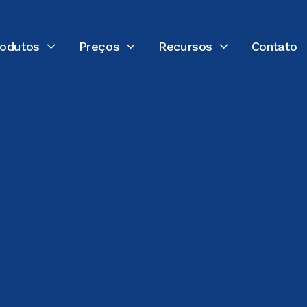
rodutos
Preços
Recursos
Contato



ÚLTIMA ATUALIZAÇÃO:
24 DE FEVEREIRO DE 2026