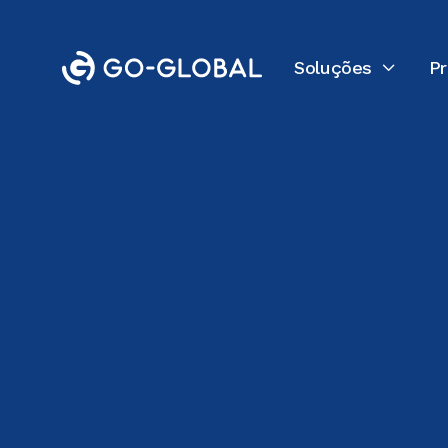
Soluções
P

Voltar ao blog