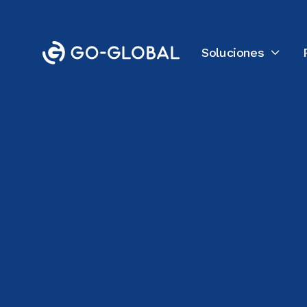
Soluciones

Volver al blog