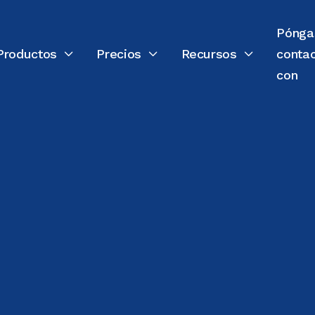
Pónga
Productos
Precios
Recursos
conta



con
ÚLTIMA ACTUALIZACIÓN:
24 DE JULIO DE 2026