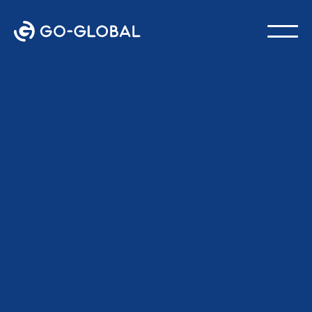
Volver al blog
ÚLTIMA ACTUALIZACIÓN:
18 DE FEBRERO DE 2026
Equipo GO-Global