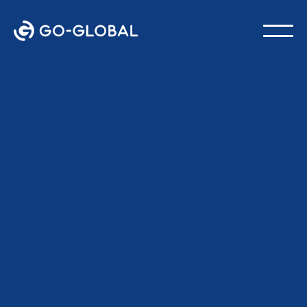
Voltar ao blog
ÚLTIMA ATUALIZAÇÃO:
4 DE MARÇO DE 2026
Equipe GO-Global