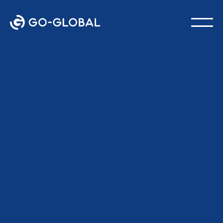
Tillbaka till bloggen
SENAST UPPDATERAD:
22 JUNI 2026
GO-Global Team