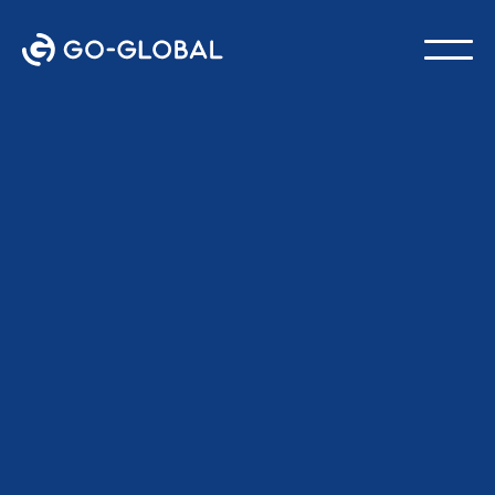
Tillbaka till bloggen
SENAST UPPDATERAD:
18 FEBRUARI 2026
GO-Global Team