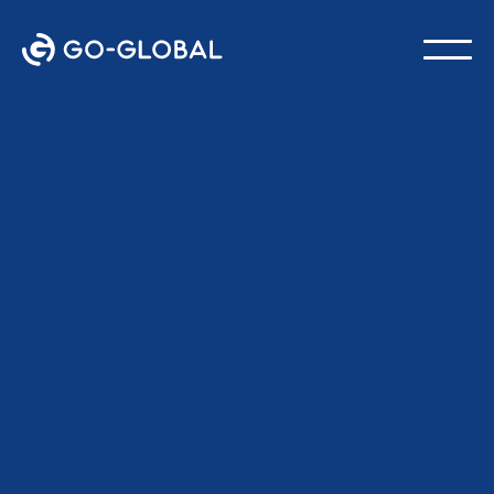
Tilbake til bloggen
SIST OPPDATERT:
24. FEBRUAR 2026
GO-Global-teamet