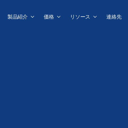
製品紹介
価格
リソース
連絡先



インフォメーション
製品
セキュリティ