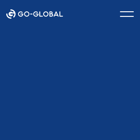
Retour au blog
DERNIÈRE MISE À JOUR :
24 FÉVRIER 2026
Équipe GO-Global