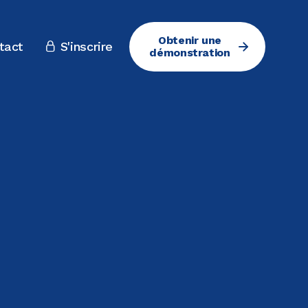
Obtenir une
tact
S'inscrire

démonstration