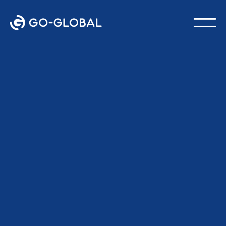
Zurück zum Blog
ZULETZT AKTUALISIERT:
18. FEBRUAR 2026
GO-Global Mannschaft