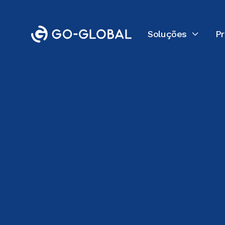
Soluções
P

Voltar ao blog