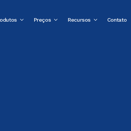
rodutos
Preços
Recursos
Contato



ÚLTIMA ATUALIZAÇÃO:
18 DE FEVEREIRO DE 2026
Nannette Vilushis
Diretor de Marketing