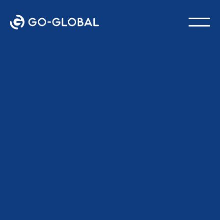
الرجوع إلى المدونة
24 فبراير 2026
آخر تحديث:
فريق GO-Global