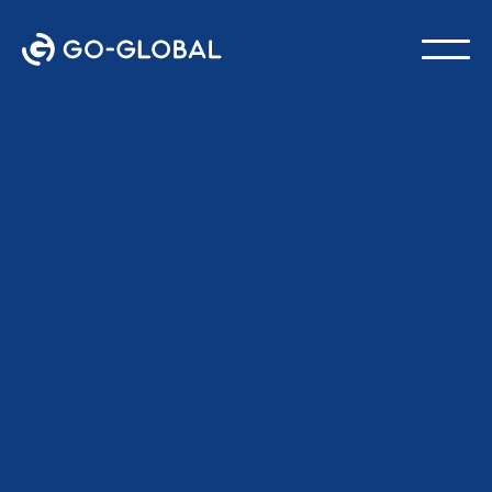
Tilbage til bloggen
SIDST OPDATERET:
22. JUNI 2026
GO-Global Team