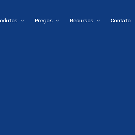
rodutos
Preços
Recursos
Contato



cas