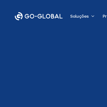
Soluções
P

Voltar para todas as especificações técni