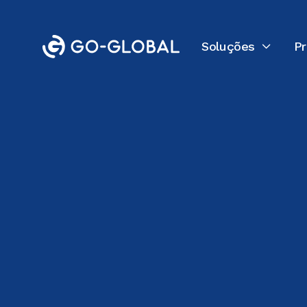
Soluções
P

Voltar ao blog