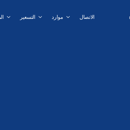
الاتصال
موارد
التسعير
ال



4 مارس 2026
آخر تحديث:
فريق GO-Global