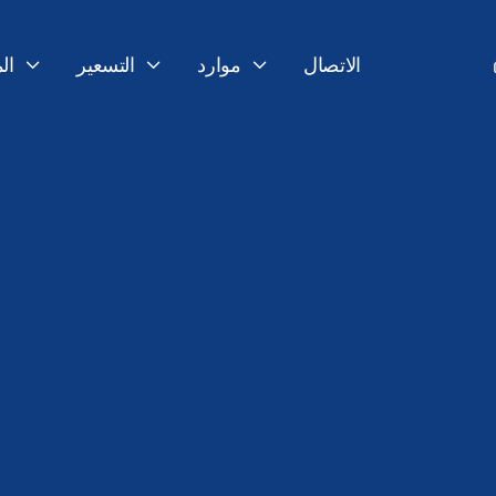
الاتصال
موارد
التسعير
ال



24 فبراير 2026
آخر تحديث: