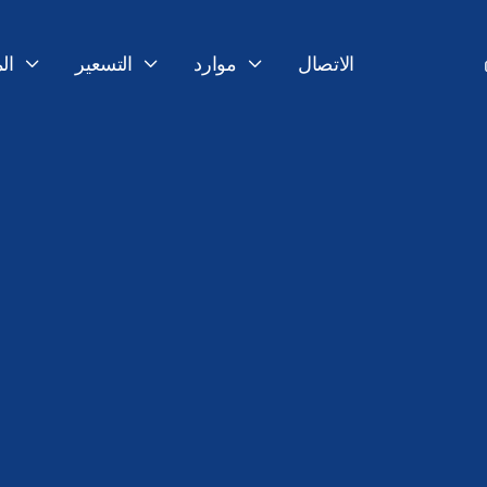
الاتصال
موارد
التسعير
ال



18 فبراير 2026
آخر تحديث: