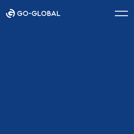
الرجوع إلى المدونة
18 فبراير 2026
آخر تحديث:
فريق GO-Global