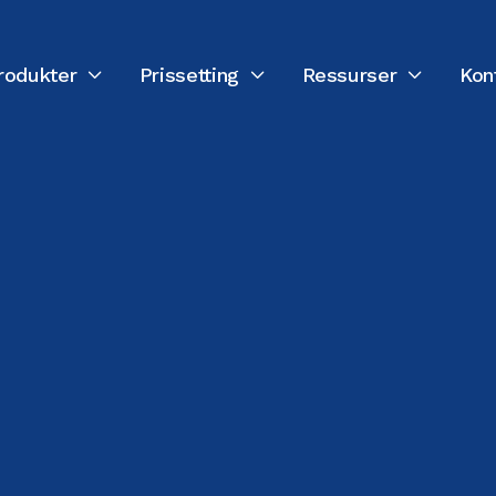
rodukter
Prissetting
Ressurser
Kon



SIST OPPDATERT:
18. FEBRUAR 2026