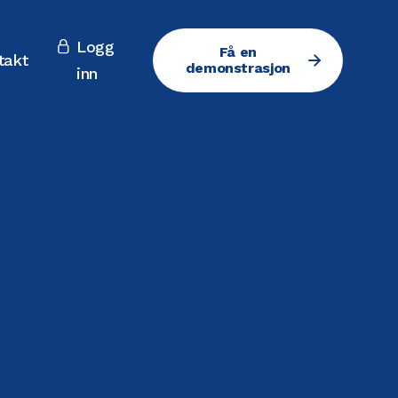
Logg

Få en
takt
demonstrasjon
inn