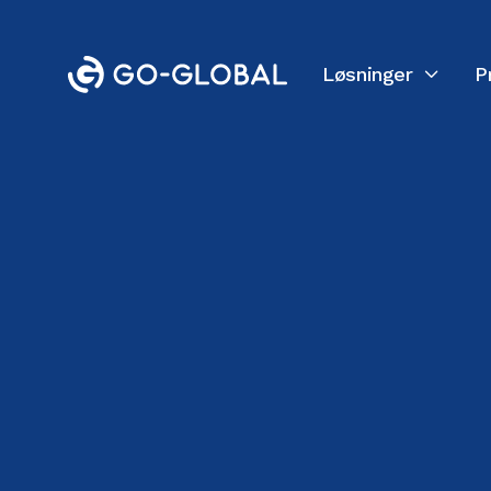
Løsninger
P

Tilbake til bloggen