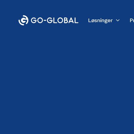
Løsninger
P

Tilbake til bloggen