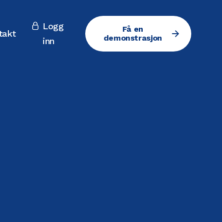
Logg

Få en
takt
demonstrasjon
inn