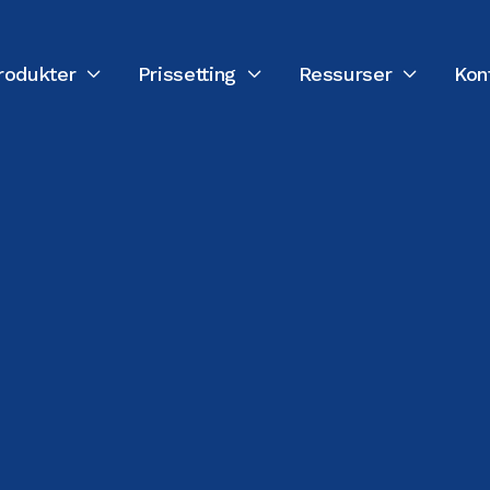
rodukter
Prissetting
Ressurser
Kon



SIST OPPDATERT:
22. JUNI 2026
GO-Global-teamet