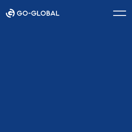
Terug naar de blog
LAATST BIJGEWERKT:
18 FEBRUARI 2026
GO-Globaal Team