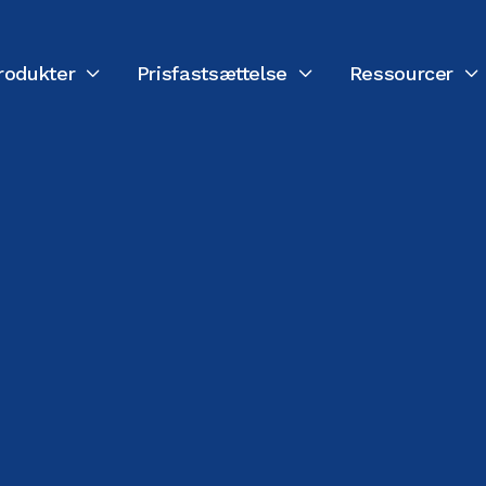
rodukter
Prisfastsættelse
Ressourcer


