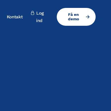
Log

Få en
Kontakt
demo
ind