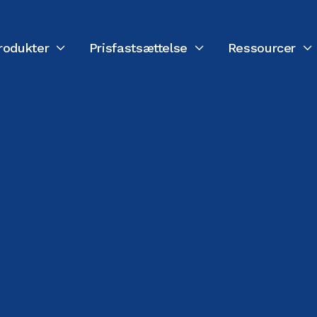
rodukter
Prisfastsættelse
Ressourcer



SIDST OPDATERET:
4. MARTS 2026
Bill Tidd
Direktør for teknik