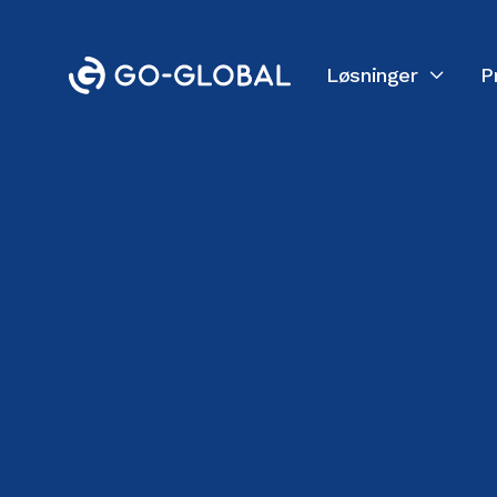
Løsninger
P

Tilbage til bloggen