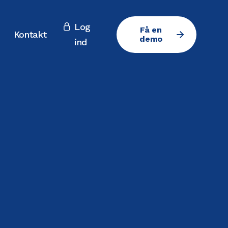
Log

Få en
Kontakt
demo
ind